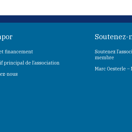
apor
Soutenez-
et financement
Soutenez l’assoc
membre
if principal de l’association
Marc Oesterle –
tez-nous