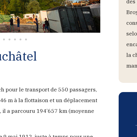
des
Broy
cons
selo
enca
uchâtel
la c
man
h pour le transport de 550 passagers,
46 m à la flottaison et un déplacement
té, il a parcouru 194’657 km (moyenne
e 9 mai 1912, juste à temps pour une