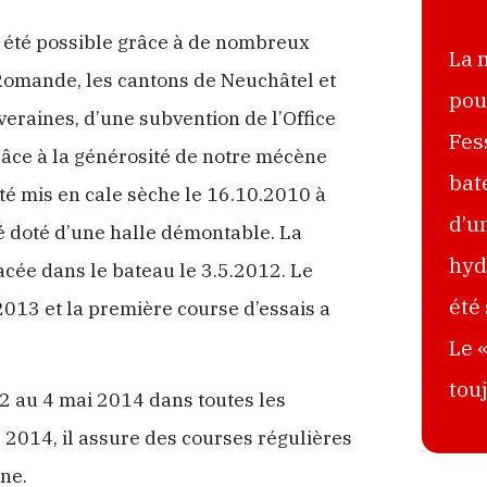
a été possible grâce à de nombreux
La 
 Romande, les cantons de Neuchâtel et
pou
eraines, d’une subvention de l’Office
Fes
grâce à la générosité de notre mécène
bat
té mis en cale sèche le 16.10.2010 à
d’u
té doté d’une halle démontable. La
hyd
acée dans le bateau le 3.5.2012. Le
été
.2013 et la première course d’essais a
Le 
tou
2 au 4 mai 2014 dans toutes les
té 2014, il assure des courses régulières
ine.