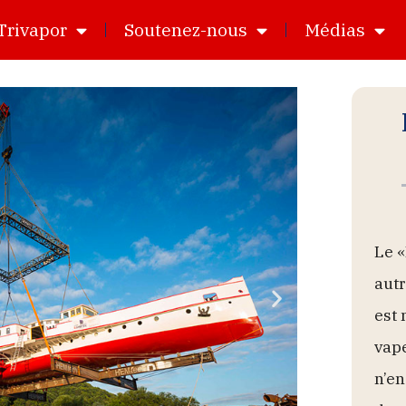
Trivapor
Soutenez-nous
Médias
Le «
autr
est 
vape
n’en